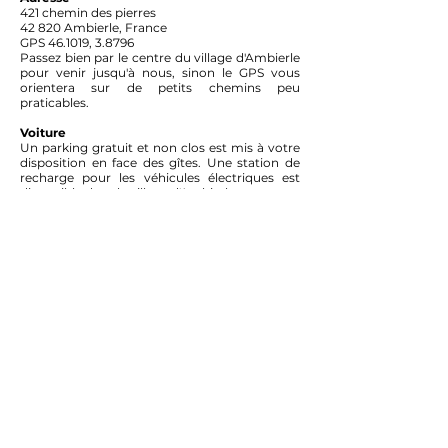
421 chemin des pierres
42 820 Ambierle, France
GPS 46.1019, 3.8796
Passez bien par le centre du village d'Ambierle
pour venir jusqu'à nous, sinon le GPS vous
orientera sur de petits chemins peu
praticables.
Voiture
Un parking gratuit et non clos est mis à votre
disposition en face des gîtes. Une station de
recharge pour les véhicules électriques est
disponible dans le village d'Ambierle.
Roanne 20 min
Vichy 45 min
Saint-Etienne 1h
Clermont-Ferrand 1h
Lyon 1h30
Paris 4h
Train
La gare la plus proche se situe à Roanne. Il est
ensuite possible de louer une voiture
ici
.
Depuis Paris, il est aussi possible d'arriver à la
gare de Vichy et louer une voiture
ici
.
Avion
(Aérodrome de Roanne - Saint Léger)
Aéroport de Lyon Saint Exupéry
Aéroport de Clermont Ferrand